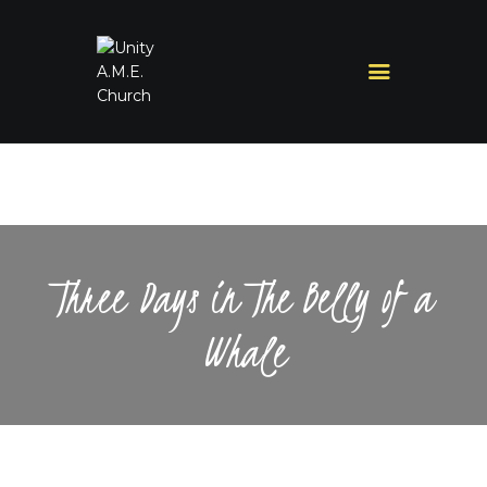
Three Days in The Belly of a
Whale