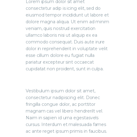
Lorem ipsum dolor sit amet
consectetur adip is icing elit, sed do
eiusmod tempor incididunt ut labore et
dolore magna aliqua. Ut enim ad minim
veniam, quis nostrud exercitation
ullamco laboris nisi ut aliquip ex ea
commodo consequat. Duis aute irure
dolor in reprehenderit in voluptate velit
esse cillum dolore eu fugiat nulla
pariatur excepteur sint occaecat
cupidatat non proident, sunt in culpa.
Vestibulum ipsum dolor sit amet,
consectetur nadipiscing elit. Donec
fringilla congue dolor, ac porttitor
magnam cas vel libero hendrerilt vel.
Naim in sapien id urna egestasvels
cursus. Interdum et malesuada fames
ac ante reget ipsum primis in faucibus.