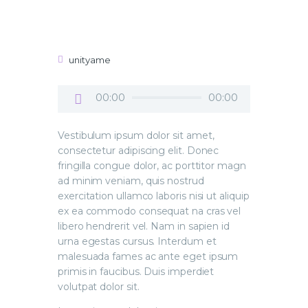
unityame
Audio
00:00
00:00
Player
Vestibulum ipsum dolor sit amet,
consectetur adipiscing elit. Donec
fringilla congue dolor, ac porttitor magn
ad minim veniam, quis nostrud
exercitation ullamco laboris nisi ut aliquip
ex ea commodo consequat na cras vel
libero hendrerit vel. Nam in sapien id
urna egestas cursus. Interdum et
malesuada fames ac ante eget ipsum
primis in faucibus. Duis imperdiet
volutpat dolor sit.