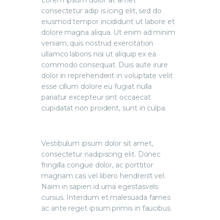
Lorem ipsum dolor sit amet
consectetur adip is icing elit, sed do
eiusmod tempor incididunt ut labore et
dolore magna aliqua. Ut enim ad minim
veniam, quis nostrud exercitation
ullamco laboris nisi ut aliquip ex ea
commodo consequat. Duis aute irure
dolor in reprehenderit in voluptate velit
esse cillum dolore eu fugiat nulla
pariatur excepteur sint occaecat
cupidatat non proident, sunt in culpa.
Vestibulum ipsum dolor sit amet,
consectetur nadipiscing elit. Donec
fringilla congue dolor, ac porttitor
magnam cas vel libero hendrerilt vel.
Naim in sapien id urna egestasvels
cursus. Interdum et malesuada fames
ac ante reget ipsum primis in faucibus.